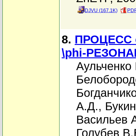
DJVU (167.1K)
PDF
8.
ПРОЦЕСС 
\phi-РЕЗОН
Аульченко 
Белобород
Богданчико
А.Д.
,
Букин
Васильев А
Голубев В.