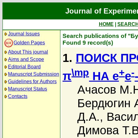
Journal of Experime
HOME
|
SEARC
Journal Issues
Search publications of "Б
Found 9 record(s)
Golden Pages
About This journal
1.
ПОИСК ПР
Aims and Scope
Editorial Board
\mp
+
-
π
НА e
e
Manuscript Submission
Guidelines for Authors
Ачасов М.
Manuscript Status
Contacts
Бердюгин А
Д.А.
,
Васил
Димова Т.В