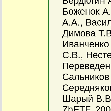
Бердюгин А
Боженок А.
А.А.
,
Васил
Димова Т.В
Иванченко 
С.В.
,
Несте
Переведен
Сальников 
Середняко
Шарый В.В
ZhETF, 20