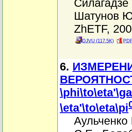
Силагадзе 
Шатунов Ю
ZhETF, 20
DJVU (117.5K)
PDF
6.
ИЗМЕРЕН
ВЕРОЯТНОС
\phi\to\eta'
\eta'\to\eta\pi
Аульченко 