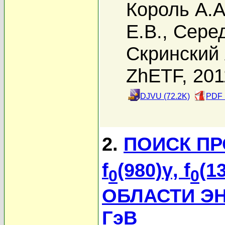
Король А.А
Е.В.
,
Серед
Скринский 
ZhETF, 201
DJVU (72.2K)
PDF 
2.
ПОИСК ПР
f
(980)γ, f
(1
0
0
ОБЛАСТИ ЭНЕ
ГэВ