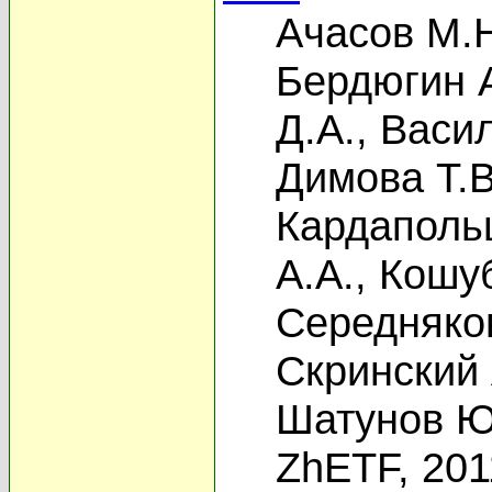
Ачасов М.
Бердюгин А
Д.А.
,
Васил
Димова Т.В
Кардаполь
А.А.
,
Кошуб
Середняко
Скринский 
Шатунов Ю
ZhETF, 201