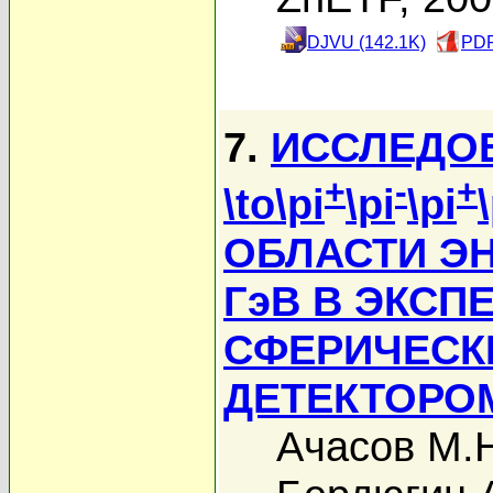
DJVU (142.1K)
PDF
7.
ИССЛЕДО
+
-
+
\to\pi
\pi
\pi
ОБЛАСТИ ЭНЕР
ГэВ В ЭКСП
СФЕРИЧЕСК
ДЕТЕКТОРО
Ачасов М.