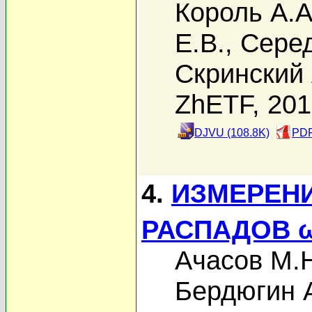
Король А.А
Е.В.
,
Серед
Скринский 
ZhETF, 20
DJVU (108.8K)
PDF
4.
ИЗМЕРЕН
РАСПАДОВ ω
Ачасов М.
Бердюгин А