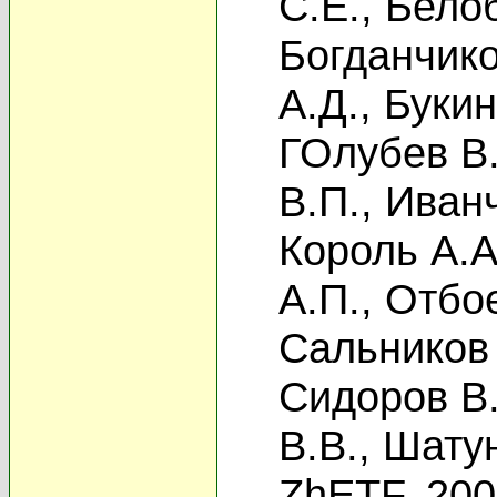
С.Е.
,
Белоб
Богданчико
А.Д.
,
Букин
ГОлубев В.
В.П.
,
Иванч
Король А.А
А.П.
,
Отбое
Сальников 
Сидоров В.
В.В.
,
Шату
ZhETF, 20