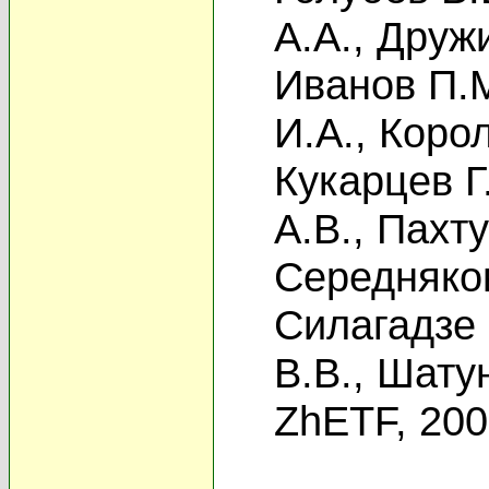
А.А.
,
Дружи
Иванов П.
И.А.
,
Корол
Кукарцев Г
А.В.
,
Пахту
Середняко
Силагадзе 
В.В.
,
Шату
ZhETF, 20