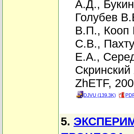
А.Д.
,
Букин
Голубев В.
В.П.
,
Кооп 
С.В.
,
Пахту
Е.А.
,
Серед
Скринский 
ZhETF, 20
DJVU (139.3K)
PDF
5.
ЭКСПЕРИ