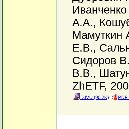
Иванченко 
А.А.
,
Кошуб
Мамуткин 
Е.В.
,
Сальн
Сидоров В.
В.В.
,
Шату
ZhETF, 20
DJVU (90.2K)
PDF 