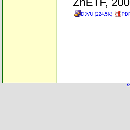
ZhETF, 20
DJVU (224.5K)
PDF
R