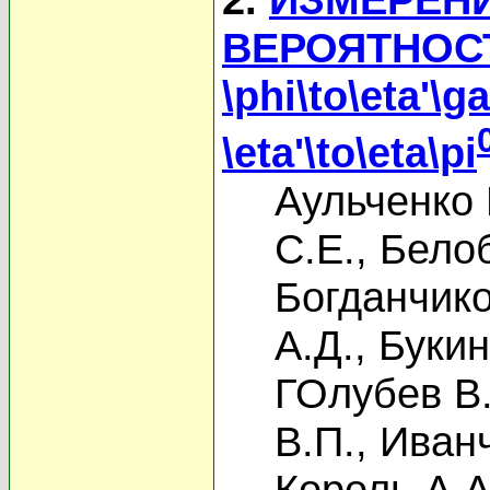
ВЕРОЯТНОС
\phi\to\eta'
\eta'\to\eta\pi
Аульченко 
С.Е.
,
Белоб
Богданчико
А.Д.
,
Букин
ГОлубев В.
В.П.
,
Иванч
Король А.А