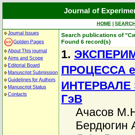
Journal of Experime
HOME
|
SEARC
Journal Issues
Search publications of "С
Found 6 record(s)
Golden Pages
1.
ЭКСПЕРИ
About This journal
Aims and Scope
Editorial Board
ПРОЦЕССА 
Manuscript Submission
Guidelines for Authors
ИНТЕРВАЛЕ Э
Manuscript Status
Contacts
ГэВ
Ачасов М.
Бердюгин А