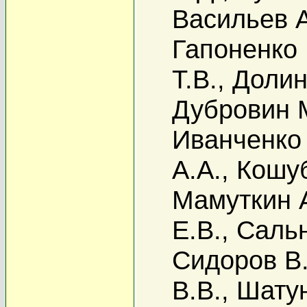
Васильев А
Гапоненко 
Т.В.
,
Долин
Дубровин 
Иванченко 
А.А.
,
Кошуб
Мамуткин 
Е.В.
,
Сальн
Сидоров В.
В.В.
,
Шату