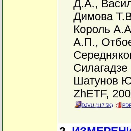
Д.А.
,
Васил
Димова Т.В
Король А.А
А.П.
,
Отбое
Середняко
Силагадзе 
Шатунов Ю
ZhETF, 20
DJVU (117.5K)
PDF
2.
ИЗМЕРЕН