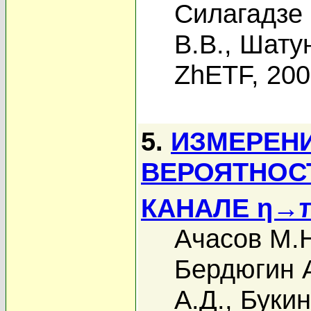
Силагадзе 
В.В.
,
Шату
ZhETF, 20
5.
ИЗМЕРЕН
ВЕРОЯТНОС
КАНАЛЕ η→
Ачасов М.
Бердюгин А
А.Д.
,
Букин