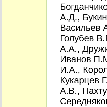
Богданчико
А.Д.
,
Букин
Васильев А
Голубев В.
А.А.
,
Дружи
Иванов П.
И.А.
,
Корол
Кукарцев Г
А.В.
,
Пахту
Середняко