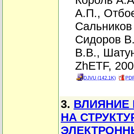
А.П.
,
Отбое
Сальников 
Сидоров В.
В.В.
,
Шату
ZhETF, 20
DJVU (142.1K)
PDF
3.
ВЛИЯНИЕ
НА СТРУКТУ
ЭЛЕКТРОНН