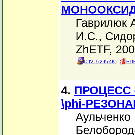
МОНООКСИД
Гаврилюк А
И.С.
,
Сидор
ZhETF, 20
DJVU (295.4K)
PDF
4.
ПРОЦЕСС 
\phi-РЕЗОН
Аульченко 
Белобород