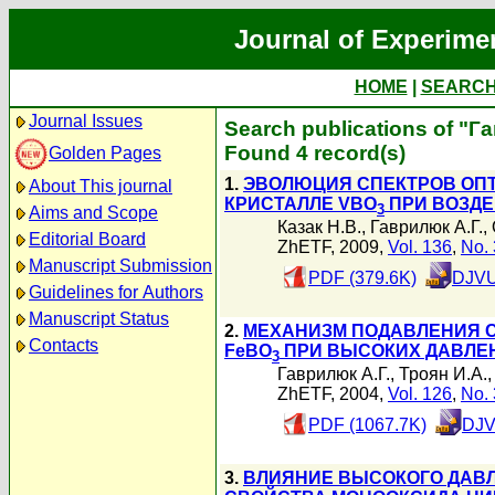
Journal of Experime
HOME
|
SEARC
Journal Issues
Search publications of "Г
Found 4 record(s)
Golden Pages
1.
ЭВОЛЮЦИЯ СПЕКТРОВ ОПТ
About This journal
КРИСТАЛЛЕ VBO
ПРИ ВОЗДЕ
3
Aims and Scope
Казак Н.В.
,
Гаврилюк А.Г.
,
Editorial Board
ZhETF, 2009,
Vol. 136
,
No. 
Manuscript Submission
PDF (379.6K)
DJVU
Guidelines for Authors
Manuscript Status
2.
МЕХАНИЗМ ПОДАВЛЕНИЯ С
Contacts
FeBO
ПРИ ВЫСОКИХ ДАВЛЕ
3
Гаврилюк А.Г.
,
Троян И.А.
ZhETF, 2004,
Vol. 126
,
No. 
PDF (1067.7K)
DJV
3.
ВЛИЯНИЕ ВЫСОКОГО ДАВЛ