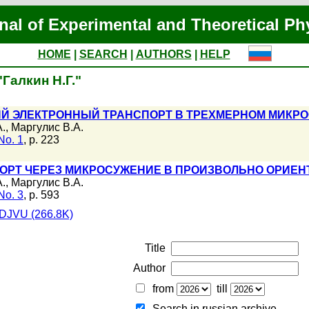
nal of Experimental and Theoretical Ph
HOME
|
SEARCH
|
AUTHORS
|
HELP
"Галкин Н.Г."
Й ЭЛЕКТРОННЫЙ ТРАНСПОРТ В ТРЕХМЕРНОМ МИКР
А.
,
Маргулис В.А.
No. 1
, p. 223
ОРТ ЧЕРЕЗ МИКРОСУЖЕНИЕ В ПРОИЗВОЛЬНО ОРИЕ
А.
,
Маргулис В.А.
No. 3
, p. 593
DJVU (266.8K)
Title
Author
from
till
Search in russian archive