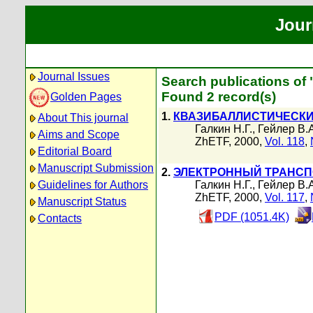
Jour
Journal Issues
Search publications of 
Found 2 record(s)
Golden Pages
1.
КВАЗИБАЛЛИСТИЧЕСКИ
About This journal
Галкин Н.Г.
,
Гейлер В.
Aims and Scope
ZhETF, 2000,
Vol. 118
,
Editorial Board
Manuscript Submission
2.
ЭЛЕКТРОННЫЙ ТРАНСП
Guidelines for Authors
Галкин Н.Г.
,
Гейлер В.
ZhETF, 2000,
Vol. 117
,
Manuscript Status
PDF (1051.4K)
Contacts