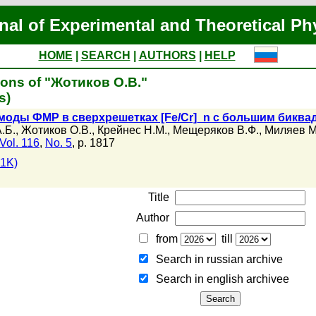
nal of Experimental and Theoretical Ph
HOME
|
SEARCH
|
AUTHORS
|
HELP
ions of "Жотиков О.В."
s)
оды ФМР в сверхрешетках [Fe/Cr]_n с большим бикв
.Б.
,
Жотиков О.В.
,
Крейнес Н.М.
,
Мещеряков В.Ф.
,
Миляев М
Vol. 116
,
No. 5
, p. 1817
.1K)
Title
Author
from
till
Search in russian archive
Search in english archiveе