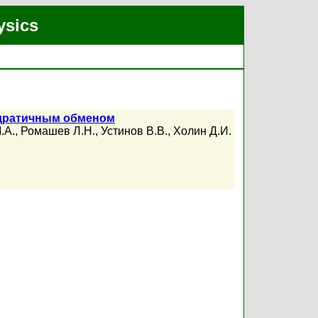
ysics
адратичным обменом
.А.
,
Ромашев Л.Н.
,
Устинов В.В.
,
Холин Д.И.