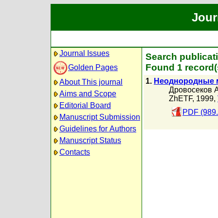
Jour
Journal Issues
Search publicat
Found 1 record(
Golden Pages
1.
Неоднородные м
About This journal
Дровосеков А
Aims and Scope
ZhETF, 1999,
Editorial Board
PDF (989
Manuscript Submission
Guidelines for Authors
Manuscript Status
Contacts