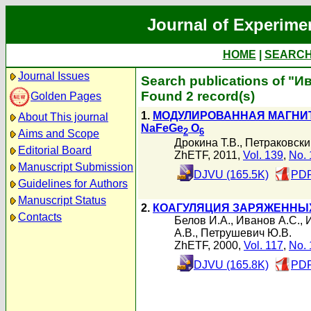
Journal of Experime
HOME
|
SEARC
Journal Issues
Search publications of "И
Found 2 record(s)
Golden Pages
1.
МOДУЛИРОВАННАЯ МАГНИТ
About This journal
NaFeGe
O
2
6
Aims and Scope
Дрокина Т.В.
,
Петраковский
Editorial Board
ZhETF, 2011,
Vol. 139
,
No. 
Manuscript Submission
DJVU (165.5K)
PDF
Guidelines for Authors
Manuscript Status
2.
КОАГУЛЯЦИЯ ЗАРЯЖЕННЫХ
Contacts
Белов И.А.
,
Иванов А.С.
,
А.В.
,
Петрушевич Ю.В.
ZhETF, 2000,
Vol. 117
,
No. 
DJVU (165.8K)
PDF