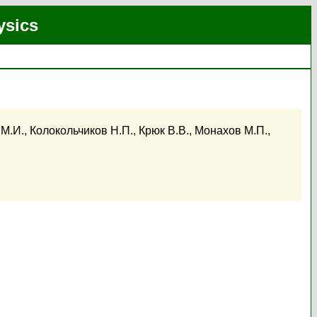
ysics
 М.И.
,
Колокольчиков Н.П.
,
Крюк В.В.
,
Монахов М.П.
,