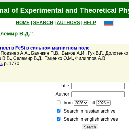
nal of Experimental and Theoretical Ph
HOME
|
SEARCH
|
AUTHORS
|
HELP
елемир В.Д."
алл в FeSi в сильном магнитном поле
,
Повзнер А.А.
,
Баянкин П.В.
,
Быков А.И.
,
Гук В.Г.
,
Долотенко
 В.В.
,
Селемир В.Д.
,
Таценко О.М.
,
Филиппов А.В.
5
, p. 1770
Title
Author
from
till
Search in russian archive
Search in english archiveе