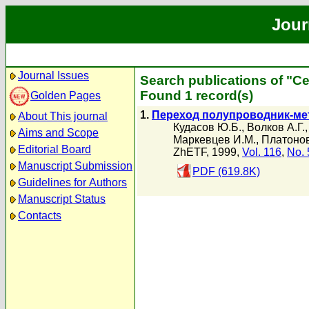
Jour
Journal Issues
Search publications of "С
Found 1 record(s)
Golden Pages
1.
Переход полупроводник-мет
About This journal
Кудасов Ю.Б.
,
Волков А.Г.
Aims and Scope
Маркевцев И.М.
,
Платонов
Editorial Board
ZhETF, 1999,
Vol. 116
,
No. 
Manuscript Submission
PDF (619.8K)
Guidelines for Authors
Manuscript Status
Contacts