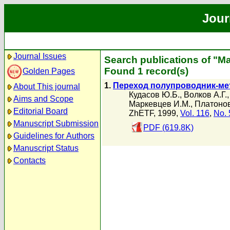
Jour
Journal Issues
Search publications of "М
Found 1 record(s)
Golden Pages
1.
Переход полупроводник-мет
About This journal
Кудасов Ю.Б.
,
Волков А.Г.
Aims and Scope
Маркевцев И.М.
,
Платонов
Editorial Board
ZhETF, 1999,
Vol. 116
,
No. 
Manuscript Submission
PDF (619.8K)
Guidelines for Authors
Manuscript Status
Contacts