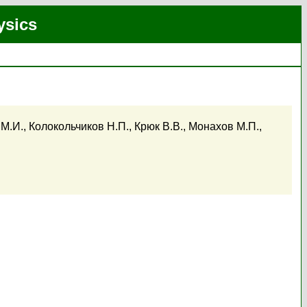
ysics
 М.И.
,
Колокольчиков Н.П.
,
Крюк В.В.
,
Монахов М.П.
,