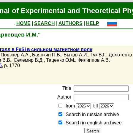
nal of Experimental and Theoretical Ph
HOME
|
SEARCH
|
AUTHORS
|
HELP
аркевцев И.М."
алл в FeSi в сильном магнитном поле
,
Повзнер А.А.
,
Баянкин П.В.
,
Быков А.И.
,
Гук В.Г.
,
Долотенко
 В.В.
,
Селемир В.Д.
,
Таценко О.М.
,
Филиппов А.В.
5
, p. 1770
Title
Author
from
till
Search in russian archive
Search in english archiveе