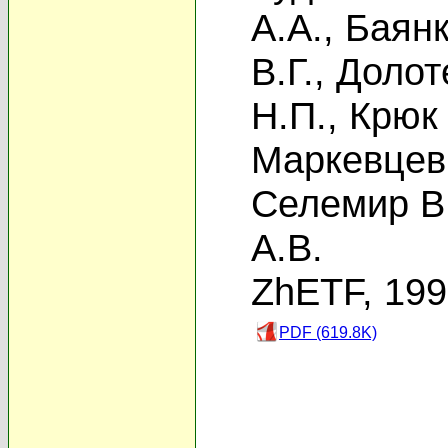
А.А.
,
Баянк
В.Г.
,
Долот
Н.П.
,
Крюк 
Маркевцев
Селемир В
А.В.
ZhETF, 19
PDF (619.8K)