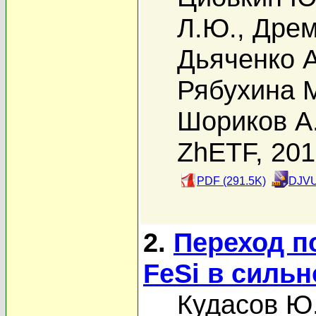
Л.Ю.
,
Дрем
Дьяченко А
Рябухина 
Шориков А
ZhETF, 20
PDF (291.5K)
DJVU
2.
Переход п
FeSi в силь
Кудасов Ю