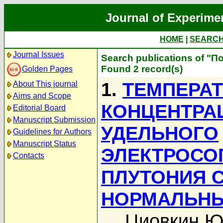
Journal of Experime
HOME
|
SEARC
Journal Issues
Search publications of "П
Found 2 record(s)
Golden Pages
1.
ТЕМПЕРАТ
About This journal
Aims and Scope
КОНЦЕНТРА
Editorial Board
Manuscript Submission
УДЕЛЬНОГО
Guidelines for Authors
Manuscript Status
ЭЛЕКТРОСО
Contacts
ПЛУТОНИЯ 
НОРМАЛЬНЫ
Циовкин Ю