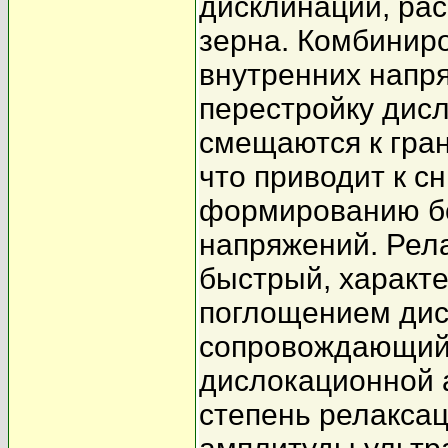
дисклинаций, ра
зерна. Комбинир
внутренних напр
перестройку дис
смещаются к гра
что приводит к с
формированию бо
напряжений. Рела
быстрый, характ
поглощением дис
сопровождающий
дислокационной а
степень релаксац