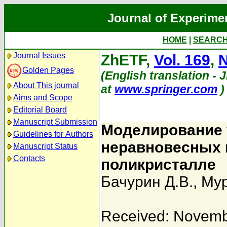
Journal of Experime
HOME
|
SEARC
Journal Issues
ZhETF,
Vol. 169
,
N
Golden Pages
(English translation - 
About This journal
at
www.springer.com
)
Aims and Scope
Editorial Board
Manuscript Submission
Моделирование 
Guidelines for Authors
неравновесных 
Manuscript Status
Contacts
поликристалле
Бачурин Д.В.
,
Мур
Received: Novemb