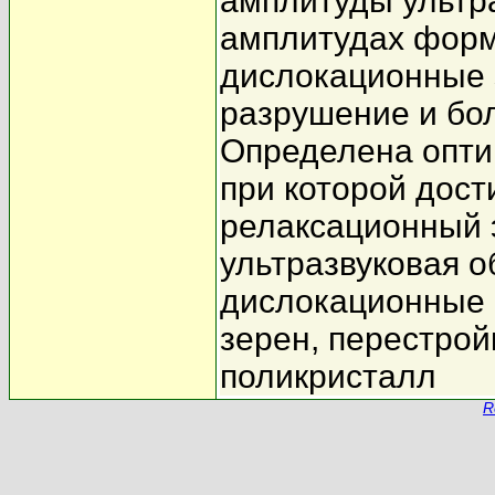
амплитуды ультра
амплитудах форм
дислокационные з
разрушение и бо
Определена опти
при которой дос
релаксационный 
ультразвуковая 
дислокационные 
зерен, перестрой
поликристалл
R