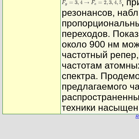
, п
резонансов, наб
пропорциональны
переходов. Показ
около 900 нм мо
частотный репер
частотам атомных
спектра. Продем
предлагаемого ча
распространенны
техники насыщен
R