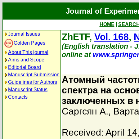
Journal of Experime
HOME
|
SEARC
Journal Issues
ZhETF,
Vol. 168
,
N
Golden Pages
(English translation - 
About This journal
online at
www.springe
Aims and Scope
Editorial Board
Manuscript Submission
Атомный частот
Guidelines for Authors
спектра на осн
Manuscript Status
Contacts
заключенных в 
Саргсян А.
,
Варта
Received: April 14