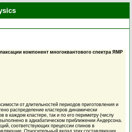
ysics
елаксации компонент многоквантового спектра ЯМР
исимости от длительностей периодов приготовления и
тено распределение кластеров динамически
 в каждом кластере, так и по его периметру (числу
в выполнено в адиабатическом приближении Андерсона.
ций, соответствующих прецессии спинов в
авляющие. Относительный вклад этих составляющих