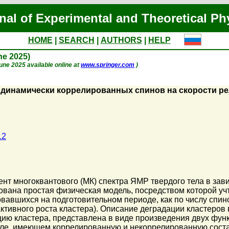
nal of Experimental and Theoretical Ph
HOME
|
SEARCH
|
AUTHORS
|
HELP
une 2025)
 June 2025 available online at
www.springer.com
)
 динамически коррелированных спинов на скорости р
12
нт многоквантового (МК) спектра ЯМР твердого тела в зав
вана простая физическая модель, посредством которой уч
авшихся на подготовительном периоде, как по числу спинов
активного роста кластера). Описание деградации кластеро
ю кластера, представлена в виде произведения двух функ
ле, имеющем коррелированную и некоррелированную сост