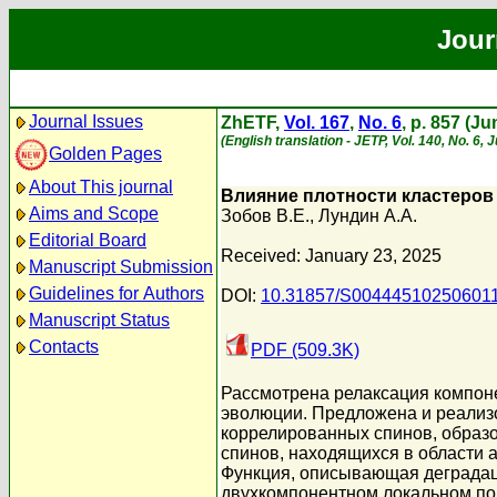
Jour
Journal Issues
ZhETF,
Vol. 167
,
No. 6
, p. 857 (J
(English translation - JETP, Vol. 140, No. 6,
Golden Pages
About This journal
Влияние плотности кластеров
Aims and Scope
Зобов В.Е.
,
Лундин А.А.
Editorial Board
Received: January 23, 2025
Manuscript Submission
Guidelines for Authors
DOI:
10.31857/S00444510250601
Manuscript Status
Contacts
PDF (509.3K)
Рассмотрена релаксация компоне
эволюции. Предложена и реализо
коррелированных спинов, образов
спинов, находящихся в области 
Функция, описывающая деградаци
двухкомпонентном локальном по