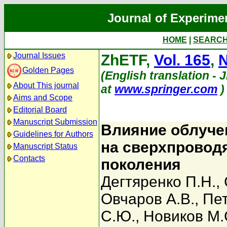
Journal of Experime
HOME
|
SEARC
Journal Issues
ZhETF,
Vol. 165
,
N
Golden Pages
(English translation - 
About This journal
at
www.springer.com
)
Aims and Scope
Editorial Board
Manuscript Submission
Влияние облуче
Guidelines for Authors
на сверхпровод
Manuscript Status
Contacts
поколения
Дегтяренко П.Н.
,
Овчаров А.В.
,
Пет
С.Ю.
,
Новиков М.