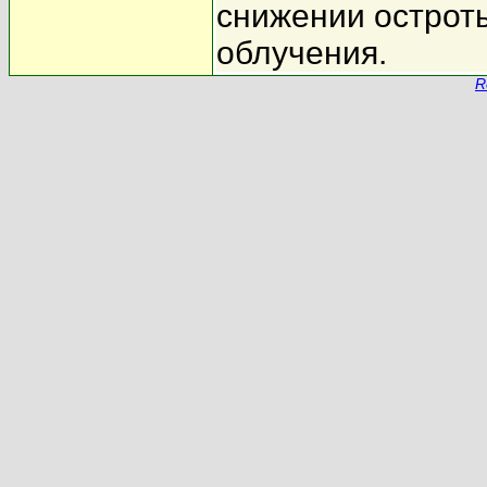
снижении острот
облучения.
R