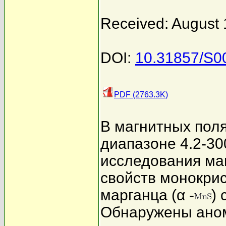
Received: August 
DOI:
10.31857/S
PDF (2763.3K)
В магнитных пол
диапазоне 4.2-3
исследования ма
свойств монокри
марганца (α -
) 
Обнаружены аном