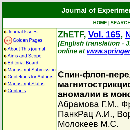
Journal of Experime
HOME
|
SEARC
Journal Issues
ZhETF,
Vol. 165
,
N
Golden Pages
(English translation - 
About This journal
online at
www.springe
Aims and Scope
Editorial Board
Manuscript Submission
Спин-флоп-пере
Guidelines for Authors
магнитострикци
Manuscript Status
Contacts
аномалии в моно
Абрамова Г.М.
,
Ф
ПанкРац А.И.
,
Во
Молокеев М.С.