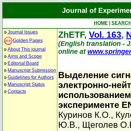
Journal of Experime
HOME
|
SEARC
Journal Issues
ZhETF,
Vol. 163
,
N
Golden Pages
(English translation - J
About This journal
online at
www.springe
Aims and Scope
Editorial Board
Manuscript Submission
Выделение сигн
Guidelines for Authors
электронно-ней
Manuscript Status
Contacts
использованием
эксперименте 
Куринов К.О.
,
Кул
Ю.В.
,
Щеголев О.