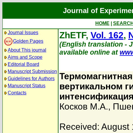
Journal of Experime
HOME
|
SEARC
Journal Issues
ZhETF,
Vol. 162
,
N
Golden Pages
(English translation - 
About This journal
available online at
www
Aims and Scope
Editorial Board
Manuscript Submission
Термомагнитная
Guidelines for Authors
вертикальном г
Manuscript Status
Contacts
интенсификация
Косков М.А.
,
Пшен
Received: August 