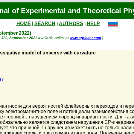
nal of Experimental and Theoretical Ph
HOME
|
SEARCH
|
AUTHORS
|
HELP
eptember 2022)
 p. 320, September 2022 available online at
www.springer.com
)
issipative model of universe with curvature
97
иантности для вероятностей флейворных переходов и пере
ку электромагнитное поле и потенциалы взаимодействия со
ся теорией с нарушением лоренц-инвариантности. Для так
 обязательно является следствием нарушения CP-инвариан
едует, что причиной T-нарушения может быть не только на
е влияние среды и электромагнитного поля. Получены вер