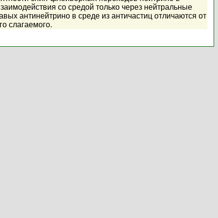
взаимодействия со средой только через нейтральные
авых антинейтрино в среде из античастиц отличаются от
го слагаемого.