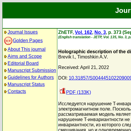
Jour
Journal Issues
ZhETF,
Vol. 162
,
No. 3
, p. 373 (S
(English translation - JETP, Vol. 135, No. 3,
Golden Pages
About This journal
Holographic description of the d
Aims and Scope
Brevik I.
,
Timoshkin A.V.
Editorial Board
Received: April 21, 2022
Manuscript Submission
Guidelines for Authors
DOI:
10.31857/S00444510220900
Manuscript Status
Contacts
PDF (133K)
Исследуется нарушение T-инвар
электромагнитном поле. Посколь
рассматриваемая модель являет
нарушение T-инвариантности не
инвариантности, из которого сл
смешивания, но и одновременно