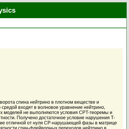
ysics
ворота спина нейтрино в плотном веществе и
 средой входят в волновое уравнение нейтрино,
их моделей не выполняются условия CPT-теоремы и
тности. Получено достаточное условие нарушения T-
личие отличной от нуля CP-нарушающей фазы в матрице
оятности спин-флейворных переходов нейтрино в