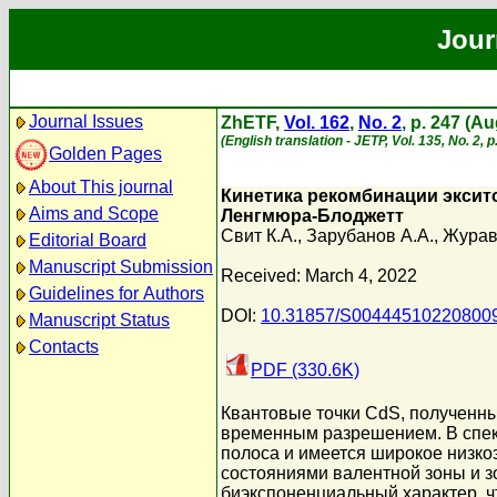
Jour
Journal Issues
ZhETF,
Vol. 162
,
No. 2
, p. 247 (A
(English translation - JETP, Vol. 135, No. 2, 
Golden Pages
About This journal
Кинетика рекомбинации эксит
Aims and Scope
Ленгмюра-Блоджетт
Свит К.А.
,
Зарубанов А.А.
,
Журав
Editorial Board
Manuscript Submission
Received: March 4, 2022
Guidelines for Authors
DOI:
10.31857/S00444510220800
Manuscript Status
Contacts
PDF (330.6K)
Квантовые точки CdS, полученн
временным разрешением. В спек
полоса и имеется широкое низко
состояниями валентной зоны и з
биэкспоненциальный характер, ч