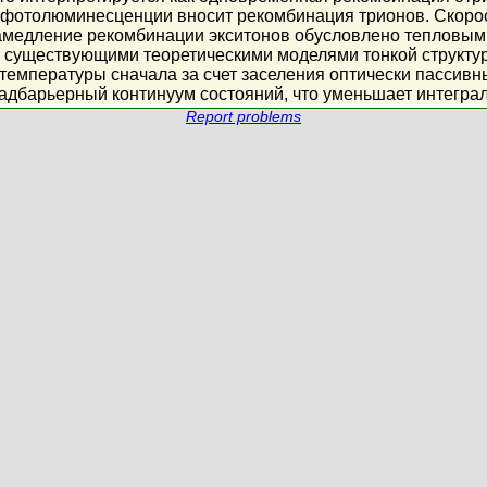
 фотолюминесценции вносит рекомбинация трионов. Скорост
амедление рекомбинации экситонов обусловлено тепловы
я существующими теоретическими моделями тонкой структу
температуры сначала за счет заселения оптически пассивны
 надбарьерный континуум состояний, что уменьшает интегра
Report problems