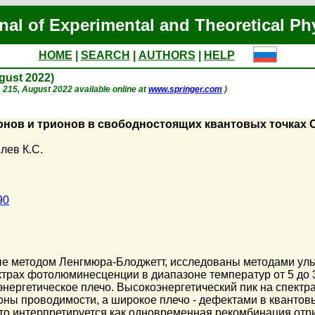
nal of Experimental and Theoretical Ph
HOME
|
SEARCH
|
AUTHORS
|
HELP
ugust 2022)
p. 215, August 2022 available online at
www.springer.com
)
онов и трионов в свободностоящих квантовых точках
лев К.С.
90
ые методом Ленгмюра-Блоджетт, исследованы методами ул
трах фотолюминесценции в диапазоне температур от 5 до 
энергетическое плечо. Высокоэнергетический пик на спек
оны проводимости, а широкое плечо - дефектами в квантов
то интерпретируется как одновременная рекомбинация отри