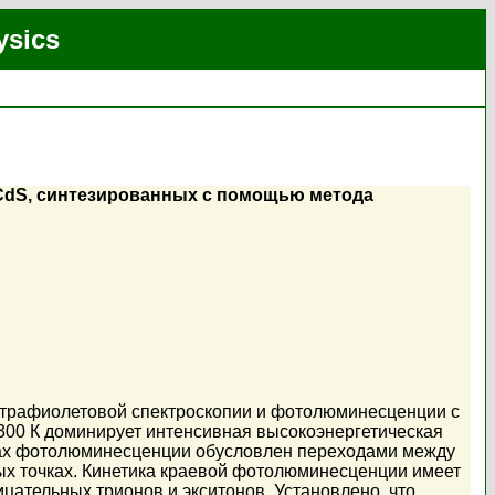
ysics
 CdS, синтезированных с помощью метода
ьтрафиолетовой спектроскопии и фотолюминесценции с
300 К доминирует интенсивная высокоэнергетическая
трах фотолюминесценции обусловлен переходами между
ых точках. Кинетика краевой фотолюминесценции имеет
цательных трионов и экситонов. Установлено, что