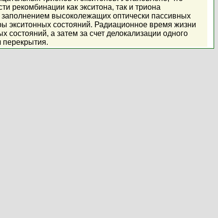
и рекомбинации как экситона, так и триона
м заполнением высоколежащих оптически пассивных
ры экситонных состояний. Радиационное время жизни
х состояний, а затем за счет делокализации одного
л перекрытия.