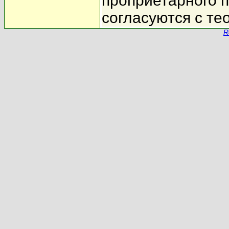
проприетарного 
согласуются с т
R