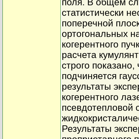
поля. В общем сл
статистически не
поперечной плоск
ортогональных на
когерентного пуч
расчета кумулян
строго показано,
подчиняется гаус
результаты эксп
когерентного лаз
псевдотепловой 
жидкокристаличес
Результаты эксп