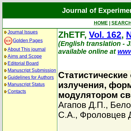
Journal of Experime
HOME
|
SEARC
Journal Issues
ZhETF,
Vol. 162
,
N
Golden Pages
(English translation - 
About This journal
available online at
www
Aims and Scope
Editorial Board
Manuscript Submission
Статистические
Guidelines for Authors
излучения, фор
Manuscript Status
Contacts
модулятором св
Агапов Д.П.
,
Бело
С.А.
,
Фроловцев 