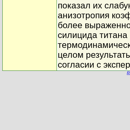
показал их слабу
анизотропия коэ
более выраженно
силицида титана
термодинамически
целом результат
согласии с экспе
R