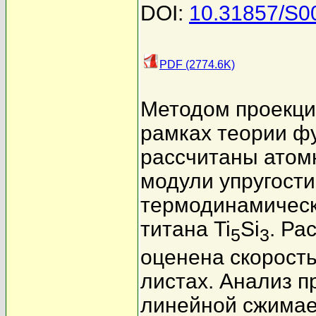
DOI:
10.31857/S0
PDF (2774.6K)
Методом проекци
рамках теории ф
рассчитаны атомн
модули упругости
термодинамическ
титана Ti
Si
. Ра
5
3
оценена скорость
листах. Анализ 
линейной сжимае