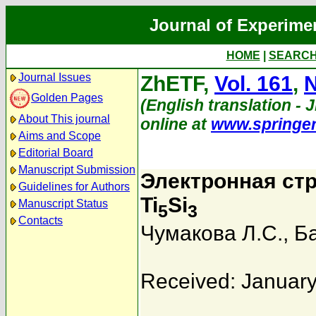
Journal of Experime
HOME
|
SEARC
Journal Issues
ZhETF,
Vol. 161
,
N
Golden Pages
(English translation - J
About This journal
online at
www.springe
Aims and Scope
Editorial Board
Manuscript Submission
Электронная стр
Guidelines for Authors
Ti
Si
Manuscript Status
5
3
Contacts
Чумакова Л.С.
,
Ба
Received: January