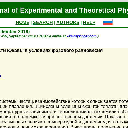
nal of Experimental and Theoretical Ph
HOME
|
SEARCH
|
AUTHORS
|
HELP
eptember 2019)
 p. 459, September 2019 available online at
www.springer.com
)
сти Юкавы в условиях фазового равновесия
9
системы частиц, взаимодействие которых описывается пот
инии плавления. Вычислены величины скрытой теплоты пла
мпературные зависимости термодинамических величин вбли
ния и теплоемкости при постоянном давлении. Показано, 
езразмерных величин: температурой и давлением, использ
арядов и длину экранирования). В частности, положение л