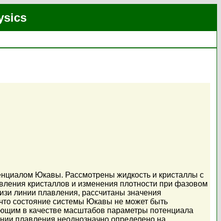
ysics
енциалом Юкавы. Рассмотрены жидкость и кристаллы с
вления кристаллов и изменения плотности при фазовом
зи линии плавления, рассчитаны значения
что состояние системы Юкавы не может быть
ующим в качестве масштабов параметры потенциала
инии плавления неоднозначно определено на