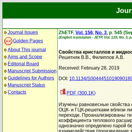
Jour
Journal Issues
ZhETF,
Vol. 156
,
No. 3
, p. 545 (S
(English translation - JETP, Vol. 129, No. 3,
Golden Pages
About This journal
Свойства кристаллов и жидко
Aims and Scope
Решетняк В.В.
,
Филиппов А.В.
Editorial Board
Received: February 28, 2019
Manuscript Submission
Guidelines for Authors
DOI:
10.1134/S004445101909018
Manuscript Status
Contacts
PDF (300.1K)
Изучены равновесные свойства 
ОЦК- и ГЦК-решетками вблизи л
переходе. Проанализированы те
коэффициента теплового расшире
однозначно определено парой б
взаимодействия (произведение з