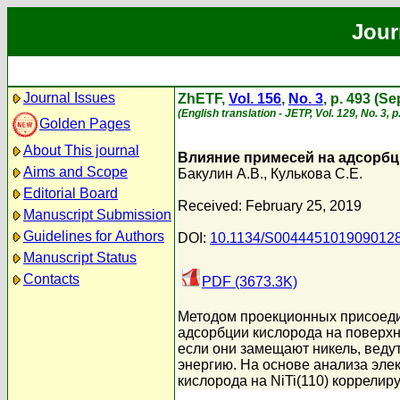
Jour
Journal Issues
ZhETF,
Vol. 156
,
No. 3
, p. 493 (S
(English translation - JETP, Vol. 129, No. 3,
Golden Pages
About This journal
Влияние примесей на адсорбци
Aims and Scope
Бакулин А.В.
,
Кулькова С.Е.
Editorial Board
Received: February 25, 2019
Manuscript Submission
Guidelines for Authors
DOI:
10.1134/S004445101909012
Manuscript Status
Contacts
PDF (3673.3K)
Методом проекционных присоеди
адсорбции кислорода на поверхно
если они замещают никель, ведут
энергию. На основе анализа эле
кислорода на NiTi(110) коррелир