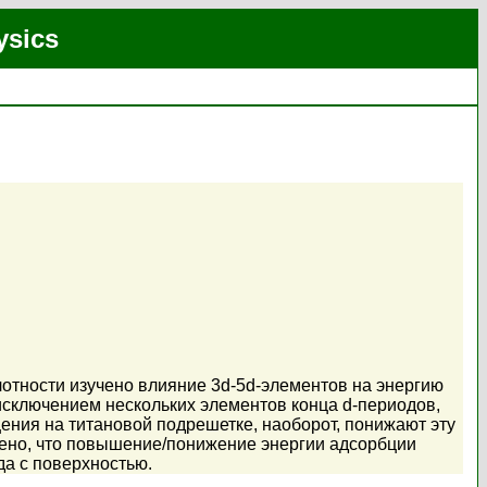
ysics
отности изучено влияние 3d-5d-элементов на энергию
 исключением нескольких элементов конца d-периодов,
щения на титановой подрешетке, наоборот, понижают эту
лено, что повышение/понижение энергии адсорбции
да с поверхностью.