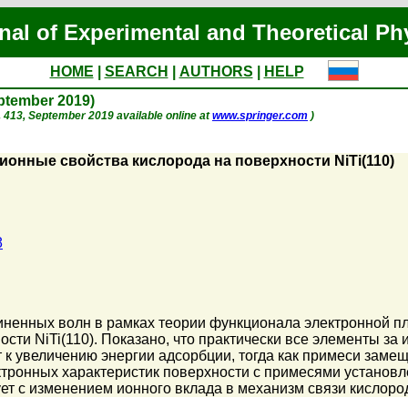
nal of Experimental and Theoretical Ph
HOME
|
SEARCH
|
AUTHORS
|
HELP
eptember 2019)
 p. 413, September 2019 available online at
www.springer.com
)
онные свойства кислорода на поверхности NiTi(110)
8
ненных волн в рамках теории функционала электронной пл
сти NiTi(110). Показано, что практически все элементы за
 к увеличению энергии адсорбции, тогда как примеси заме
ктронных характеристик поверхности с примесями установ
ует с изменением ионного вклада в механизм связи кислоро