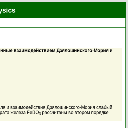
ysics
ванные взаимодействием Дзялошинского-Мория и
поля и взаимодействия Дзялошинского-Мория слабый
ората железа FeBO
рассчитаны во втором порядке
3