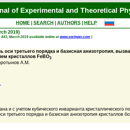
nal of Experimental and Theoretical Ph
HOME
|
SEARCH
|
AUTHORS
|
HELP
arch 2019)
 p. 443, March 2019 available online at
www.springer.com
)
 оси третьего порядка и базисная анизотропия, выз
лем кристаллов FeBO
3
ротынов А.М.
1
ана и с учетом кубического инварианта кристаллического 
и третьего порядка и базисная анизотропия кристаллов б