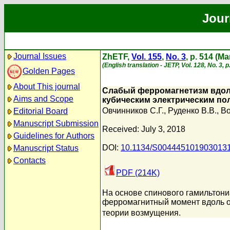
Jour
Journal Issues
ZhETF,
Vol. 155
,
No. 3
, p. 514 (M
(English translation - JETP, Vol. 128, No. 3,
Golden Pages
About This journal
Слабый ферромагнетизм вдоль
Aims and Scope
кубическим электрическим по
Овчинников С.Г.
,
Руденко В.В.
,
Во
Editorial Board
Manuscript Submission
Received: July 3, 2018
Guidelines for Authors
DOI:
10.1134/S004445101903013
Manuscript Status
Contacts
PDF (214K)
На основе спинового гамильтони
ферромагнитный момент вдоль ос
теории возмущения.