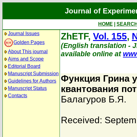
Journal of Experime
HOME
|
SEARC
Journal Issues
ZhETF,
Vol. 155
,
N
Golden Pages
(English translation - 
About This journal
available online at
www
Aims and Scope
Editorial Board
Manuscript Submission
Функция Грина 
Guidelines for Authors
квантования по
Manuscript Status
Contacts
Балагуров Б.Я.
Received: Septem