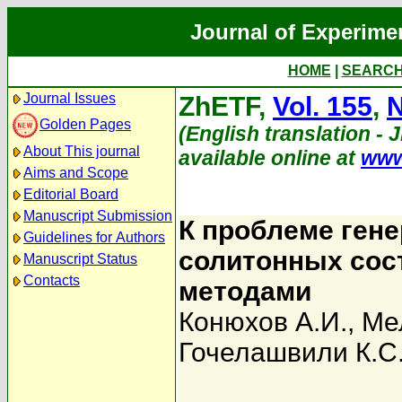
Journal of Experime
HOME
|
SEARC
Journal Issues
ZhETF,
Vol. 155
,
N
Golden Pages
(English translation - 
About This journal
available online at
www
Aims and Scope
Editorial Board
Manuscript Submission
К проблеме гене
Guidelines for Authors
солитонных сос
Manuscript Status
Contacts
методами
Конюхов А.И.
,
Ме
Гочелашвили К.С