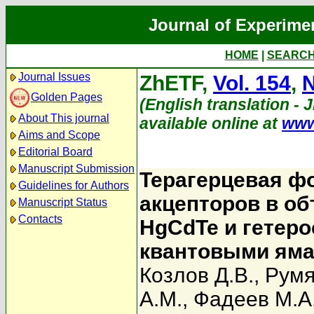
Journal of Experime
HOME
|
SEARC
Journal Issues
ZhETF,
Vol. 154
,
N
Golden Pages
(English translation - 
About This journal
available online at
www
Aims and Scope
Editorial Board
Manuscript Submission
Терагерцевая ф
Guidelines for Authors
акцепторов в о
Manuscript Status
Contacts
HgСdTe и гетеро
квантовыми ям
Козлов Д.В.
,
Румя
А.М.
,
Фадеев М.А