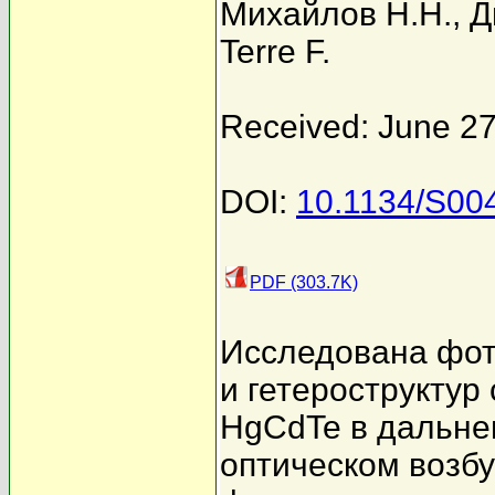
Михайлов Н.Н.
,
Д
Terre F.
Received: June 27
DOI:
10.1134/S00
PDF (303.7K)
Исследована фо
и гетероструктур
HgCdTe в дальне
оптическом возб