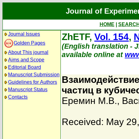
Journal of Experime
HOME
|
SEARC
Journal Issues
ZhETF,
Vol. 154
,
N
Golden Pages
(English translation - 
About This journal
available online at
www
Aims and Scope
Editorial Board
Manuscript Submission
Взаимодействие
Guidelines for Authors
частиц в кубиче
Manuscript Status
Contacts
Еремин М.В.
,
Вас
Received: May 29