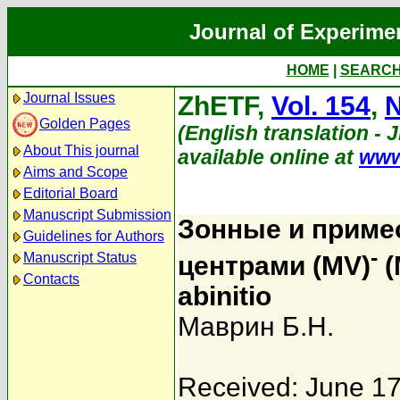
Journal of Experime
HOME
|
SEARC
Journal Issues
ZhETF,
Vol. 154
,
N
Golden Pages
(English translation - 
About This journal
available online at
www
Aims and Scope
Editorial Board
Manuscript Submission
Зонные и приме
Guidelines for Authors
-
Manuscript Status
центрами (MV)
(
Contacts
abinitio
Маврин Б.Н.
Received: June 17