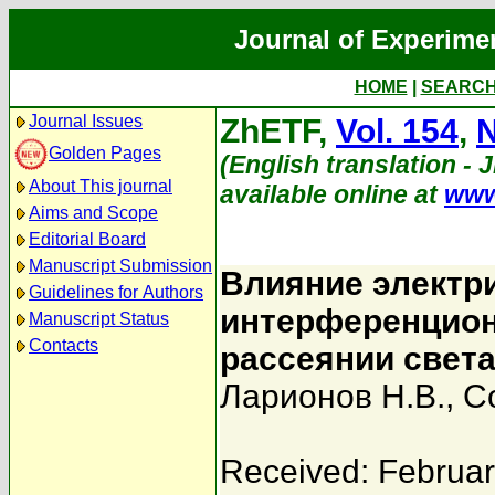
Journal of Experime
HOME
|
SEARC
Journal Issues
ZhETF,
Vol. 154
,
N
Golden Pages
(English translation - 
About This journal
available online at
www
Aims and Scope
Editorial Board
Manuscript Submission
Влияние электри
Guidelines for Authors
интерференцион
Manuscript Status
Contacts
рассеянии свет
Ларионов Н.В.
,
С
Received: Februar