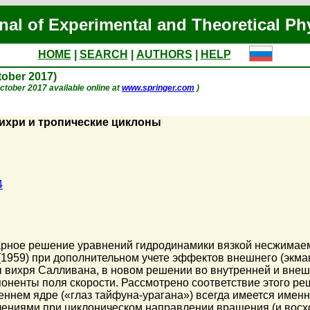
nal of Experimental and Theoretical Ph
HOME
|
SEARCH
|
AUTHORS
|
HELP
ctober 2017)
 October 2017 available online at
www.springer.com
)
ихри и тропические циклоны
4
арное решение уравнений гидродинамики вязкой несжимаем
1959) при дополнительном учете эффектов внешнего (экман
ы вихря Салливана, в новом решении во внутренней и вне
оненты поля скорости. Рассмотрено соответствие этого р
реннем ядре («глаз тайфуна-урагана») всегда имеется име
ениями при циклоническом направлении вращения (и восхо