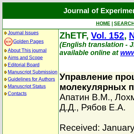
Journal of Experime
HOME
|
SEARC
Journal Issues
ZhETF,
Vol. 152
,
N
Golden Pages
(English translation - 
About This journal
available online at
www
Aims and Scope
Editorial Board
Manuscript Submission
Управление про
Guidelines for Authors
молекулярных п
Manuscript Status
Contacts
Апатин В.М.
,
Лохм
Д.Д.
,
Рябов Е.А.
Received: January