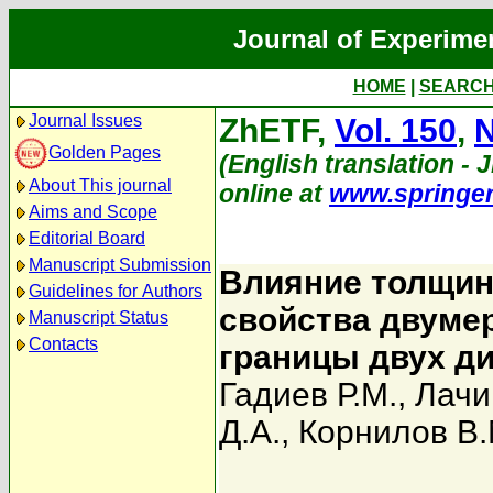
Journal of Experime
HOME
|
SEARC
Journal Issues
ZhETF,
Vol. 150
,
N
Golden Pages
(English translation - J
About This journal
online at
www.springe
Aims and Scope
Editorial Board
Manuscript Submission
Влияние толщин
Guidelines for Authors
свойства двумер
Manuscript Status
Contacts
границы двух д
Гадиев Р.М.
,
Лачи
Д.А.
,
Корнилов В.