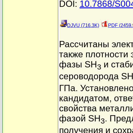
DOI:
10.7868/S0
DJVU (716.3K)
PDF (2459.
Рассчитаны элек
также плотности
фазы SH
и стаб
3
сероводорода S
ГПа. Установлено
кандидатом, отв
свойства металл
фазой SH
. Пре
3
получения и сох