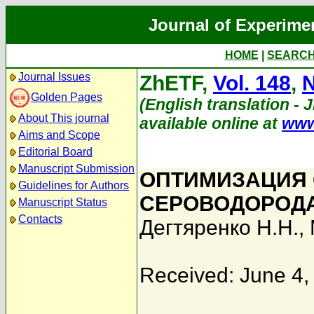
Journal of Experime
HOME
|
SEARC
Journal Issues
ZhETF,
Vol. 148
,
N
Golden Pages
(English translation - 
About This journal
available online at
www
Aims and Scope
Editorial Board
Manuscript Submission
ОПТИМИЗАЦИЯ
Guidelines for Authors
СЕРОВОДОРОД
Manuscript Status
Contacts
Дегтяренко Н.Н.
,
Received: June 4,