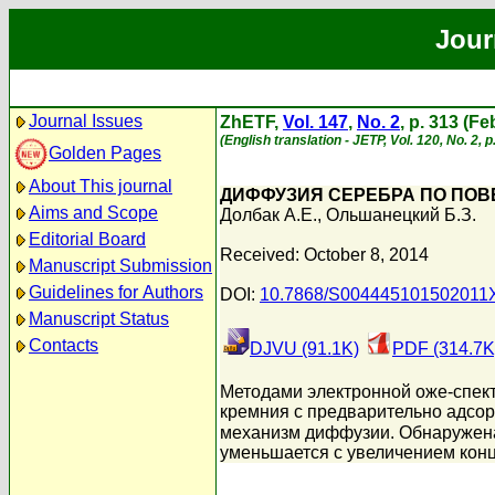
Jour
Journal Issues
ZhETF,
Vol. 147
,
No. 2
, p. 313 (F
(English translation - JETP, Vol. 120, No. 2,
Golden Pages
About This journal
ДИФФУЗИЯ СЕРЕБРА ПО ПО
Aims and Scope
Долбак А.Е.
,
Ольшанецкий Б.З.
Editorial Board
Received: October 8, 2014
Manuscript Submission
Guidelines for Authors
DOI:
10.7868/S004445101502011
Manuscript Status
Contacts
DJVU (91.1K)
PDF (314.7K
Методами электронной оже-спект
кремния с предварительно адсор
механизм диффузии. Обнаружен
уменьшается с увеличением конц