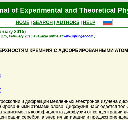
nal of Experimental and Theoretical Ph
HOME
|
SEARCH
|
AUTHORS
|
HELP
ebruary 2015)
 p. 275, February 2015 available online at
www.springer.com
)
ВЕРХНОСТЯМ КРЕМНИЯ С АДСОРБИРОВАННЫМИ АТО
X
)
роскопии и дифракции медленных электронов изучена диффуз
бированными атомами олова. Диффузия наблюдается только
а зависимость коэффициента диффузии от концентрации 
ентрации серебра, а энергия активации и предэкспоненциа