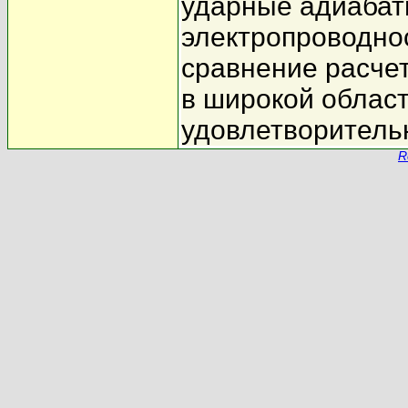
ударные адиабат
электропроводно
сравнение расче
в широкой облас
удовлетворитель
R