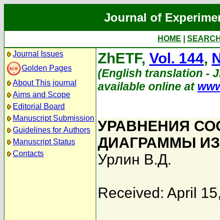
Journal of Experime
HOME
|
SEARC
Journal Issues
ZhETF,
Vol. 144
,
N
Golden Pages
(English translation - 
About This journal
available online at
www
Aims and Scope
Editorial Board
Manuscript Submission
УРАВНЕНИЯ СО
Guidelines for Authors
ДИАГРАММЫ И
Manuscript Status
Contacts
Урлин В.Д.
Received: April 15