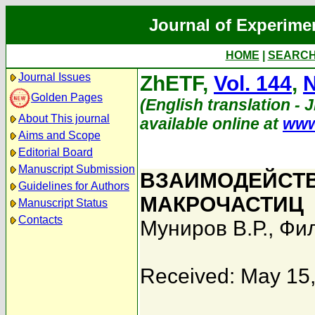
Journal of Experime
HOME
|
SEARC
Journal Issues
ZhETF,
Vol. 144
,
N
Golden Pages
(English translation - 
About This journal
available online at
www
Aims and Scope
Editorial Board
Manuscript Submission
ВЗАИМОДЕЙСТВ
Guidelines for Authors
МАКРОЧАСТИЦ
Manuscript Status
Contacts
Муниров В.Р.
,
Фил
Received: May 15