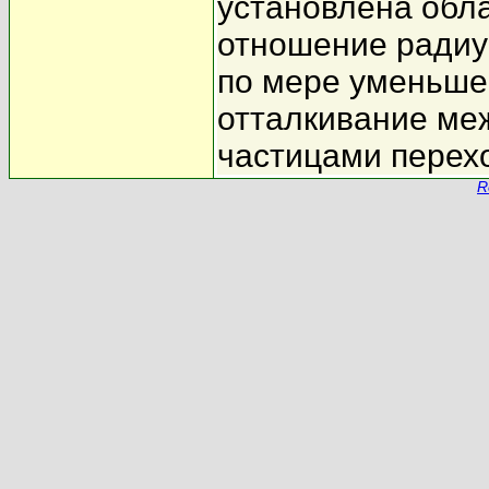
установлена обла
отношение радиу
по мере уменьше
отталкивание ме
частицами перехо
R