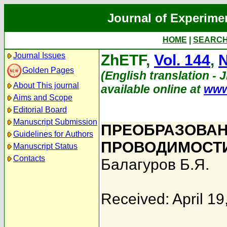
Journal of Experime
HOME
|
SEARC
Journal Issues
ZhETF,
Vol. 144
,
N
Golden Pages
(English translation - 
About This journal
available online at
www
Aims and Scope
Editorial Board
Manuscript Submission
ПРЕОБРАЗОВАН
Guidelines for Authors
ПРОВОДИМОСТ
Manuscript Status
Contacts
Балагуров Б.Я.
Received: April 19