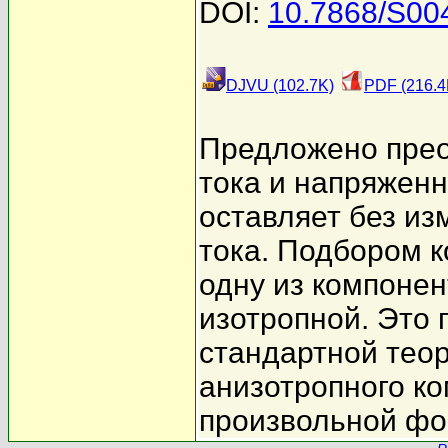
DOI:
10.7868/S0
DJVU (102.7K)
PDF (216.4
Предложено прео
тока и напряженн
оставляет без из
тока. Подбором 
одну из компонен
изотропной. Это
стандартной тео
анизотропного к
произвольной ф