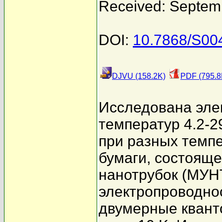
Received: Septem
DOI:
10.7868/S0
DJVU (158.2K)
PDF (795.8
Исследована эле
температур 4.2-2
при разных темпе
бумаги, состоящ
нанотрубок (МУН
электропроводно
двумерные квант