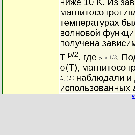
ниже 10 K. Из за
магнитосопротивл
температурах бы
волновой функци
получена зависи
-p/2
T
, где
. П
σ(T), магнитосоп
наблюдали и 
использованных 
R