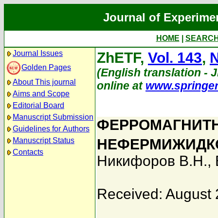
Journal of Experime
HOME
|
SEARC
Journal Issues
ZhETF,
Vol. 143
,
N
Golden Pages
(English translation - J
About This journal
online at
www.springe
Aims and Scope
Editorial Board
Manuscript Submission
ФЕРРОМАГНИТН
Guidelines for Authors
Manuscript Status
НЕФЕРМИЖИДК
Contacts
Никифоров В.Н.
,
Received: August 