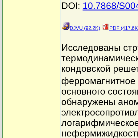
DOI:
10.7868/S0
DJVU (92.2K)
PDF (417.6K
Исследованы стр
термодинамическ
кондовской реше
ферромагнитное
основного состоя
обнаружены аном
электросопротив
логарифмическое
нефермижидкост