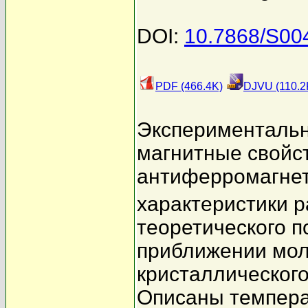
DOI:
10.7868/S0
PDF (466.4K)
DJVU (110.2
Экспериментальн
магнитные свойс
антиферромагне
характеристики 
теоретического п
приближении мол
кристаллического
Описаны темпера