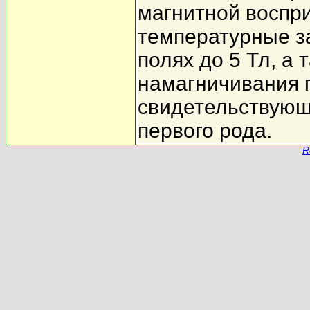
магнитной воспр
температурные з
полях до 5 Тл, а
намагничивания
свидетельствующ
первого рода.
R