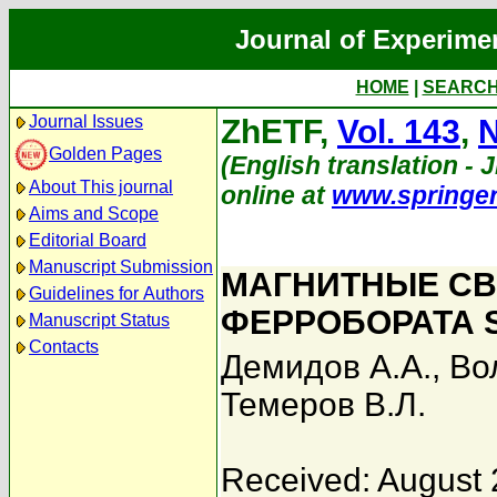
Journal of Experime
HOME
|
SEARC
Journal Issues
ZhETF,
Vol. 143
,
N
Golden Pages
(English translation - J
About This journal
online at
www.springe
Aims and Scope
Editorial Board
Manuscript Submission
МАГНИТНЫЕ СВ
Guidelines for Authors
ФЕРРОБОРАТА 
Manuscript Status
Contacts
Демидов А.А.
,
Во
Темеров В.Л.
Received: August 