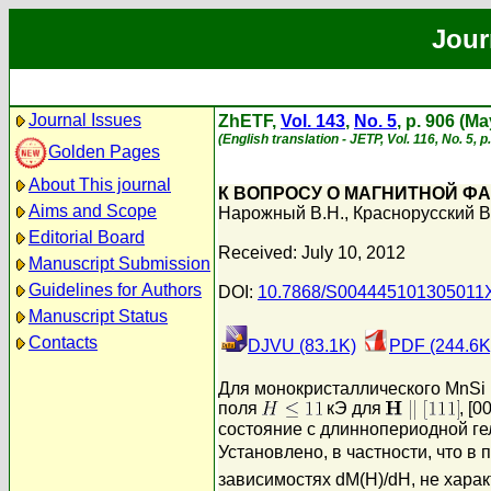
Jour
Journal Issues
ZhETF,
Vol. 143
,
No. 5
, p. 906 (M
(English translation - JETP, Vol. 116, No. 5, 
Golden Pages
About This journal
К ВОПРОСУ О МАГНИТНОЙ Ф
Aims and Scope
Нарожный В.Н.
,
Краснорусский В
Editorial Board
Received: July 10, 2012
Manuscript Submission
Guidelines for Authors
DOI:
10.7868/S004445101305011
Manuscript Status
Contacts
DJVU (83.1K)
PDF (244.6K
Для монокристаллического MnSi 
поля
кЭ для
, [
состояние с длиннопериодной ге
Установлено, в частности, что 
зависимостях dM(H)/dH, не хара