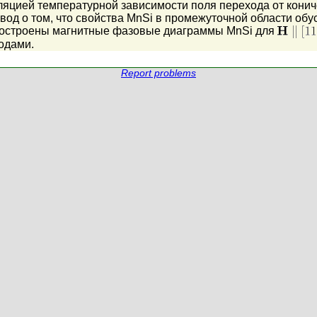
ляцией температурной зависимости поля перехода от кони
вод о том, что свойства MnSi в промежуточной области обу
построены магнитные фазовые диаграммы MnSi для
одами.
Report problems