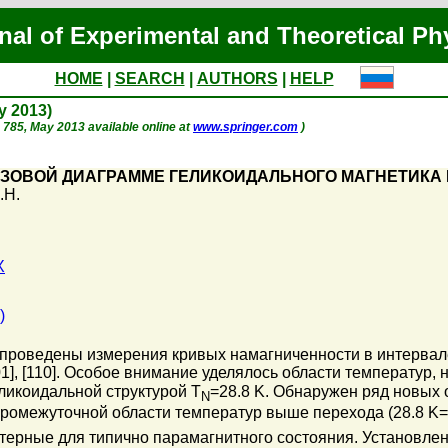
nal of Experimental and Theoretical Ph
HOME
|
SEARCH
|
AUTHORS
|
HELP
ay 2013)
p. 785, May 2013 available online at
www.springer.com
)
АЗОВОЙ ДИАГРАММЕ ГЕЛИКОИДАЛЬНОГО МАГНЕТИКА 
.Н.
X
)
проведены измерения кривых намагниченности в интервале
001], [110]. Особое внимание уделялось области температур
ликоидальной структурой T
=28.8 K. Обнаружен ряд новых 
N
в промежуточной области температур выше перехода (28.8 K
ктерные для типично парамагнитного состояния. Установлен