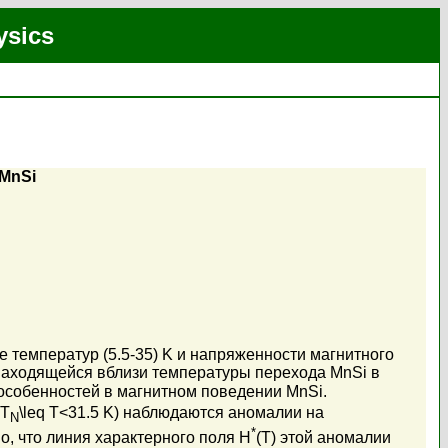
ysics
MnSi
 температур (5.5-35) K и напряженности магнитного
, находящейся вблизи температуры перехода MnSi в
особенностей в магнитном поведении MnSi.
=T
\leq T<31.5 K) наблюдаются аномалии на
N
*
о, что линия характерного поля H
(T) этой аномалии