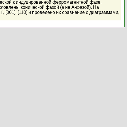
ческой к индуцированной ферромагнитной фазе,
словлены конической фазой (а не A-фазой). На
, [001], [110] и проведено их сравнение с диаграммами,