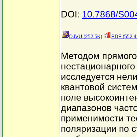
DOI:
10.7868/S0
DJVU (252.5K)
PDF (552.4
Методом прямого
нестационарного
исследуется нел
квантовой систе
поле высокоинтен
диапазонов част
применимости те
поляризации по с