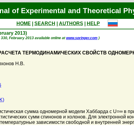
nal of Experimental and Theoretical Ph
HOME
|
SEARCH
|
AUTHORS
|
HELP
ebruary 2013)
p. 330, February 2013 available online at
www.springer.com
)
РАСЧЕТА ТЕРМОДИНАМИЧЕСКИХ СВОЙСТВ ОДНОМЕР
ихонов Н.В.
6
K)
тистическая сумма одномерной модели Хаббарда с U=∞ в п
тистических сумм спинонов и холонов. Для электронной к
емпературные зависимости свободной и внутренней энерги