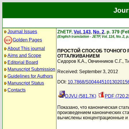
Jour
Journal Issues
ZhETF,
Vol. 143
,
No. 2
, p. 379 (F
(English translation - JETP, Vol. 116, No. 2, 
Golden Pages
About This journal
ПРОСТОЙ СПОСОБ ТОЧНОГО 
Aims and Scope
ОТТАЛКИВАНИЕМ
Сидоров К.А.
,
Овчинников С.Г.
,
Т
Editorial Board
Manuscript Submission
Received: September 3, 2012
Guidelines for Authors
DOI:
10.7868/S004445101302015
Manuscript Status
Contacts
DJVU (581.7K)
PDF (720.2
Показано, что каноническая ста
произведением канонических ста
вычислены концентрационные и т