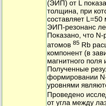
(ЭИП) от L показ
толщина, при кот
составляет L=50 
ЭИП-резонанс ле
Показано, что N-
85
атомов
Rb расщ
компонент (в зав
магнитного поля 
Полученные резул
формировании N-
уровнями являют
Проведено иссле
от угла между л