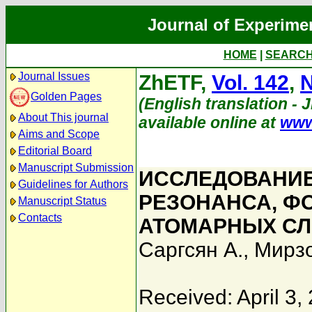
Journal of Experime
HOME
|
SEARC
Journal Issues
ZhETF,
Vol. 142
,
N
Golden Pages
(English translation - 
About This journal
available online at
www
Aims and Scope
Editorial Board
Manuscript Submission
ИССЛЕДОВАНИЕ
Guidelines for Authors
РЕЗОНАНСА, Ф
Manuscript Status
Contacts
АТОМАРНЫХ СЛ
Саргсян А.
,
Мирзо
Received: April 3,