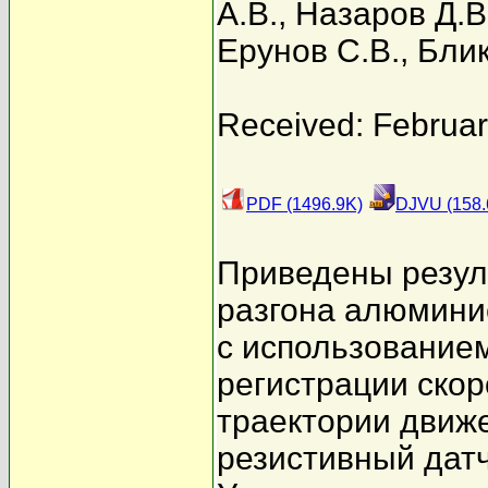
А.В.
,
Назаров Д.В
Ерунов С.В.
,
Блик
Received: Februar
PDF (1496.9K)
DJVU (158.
Приведены резул
разгона алюминие
с использование
регистрации скор
траектории движ
резистивный датч