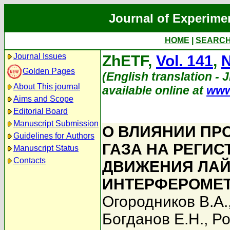
Journal of Experime
HOME
|
SEARC
Journal Issues
ZhETF,
Vol. 141
,
N
Golden Pages
(English translation - 
About This journal
available online at
www
Aims and Scope
Editorial Board
Manuscript Submission
О ВЛИЯНИИ ПР
Guidelines for Authors
ГАЗА НА РЕГИ
Manuscript Status
Contacts
ДВИЖЕНИЯ ЛА
ИНТЕРФЕРОМЕТ
Огородников В.А.
Богданов Е.Н.
,
Ро