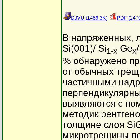
DJVU (1489.3K)
PDF (247
В напряженных,
Si(001)/ Si
Ge
1-x
x
% обнаружено пр
от обычных трещ
частичными надр
перпендикулярны
выявляются с по
методик рентгено
толщине слоя Si
микротрещины по