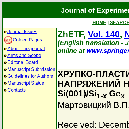
Journal of Experime
HOME
|
SEARC
Journal Issues
ZhETF,
Vol. 140
,
N
Golden Pages
(English translation - 
About This journal
online at
www.springe
Aims and Scope
Editorial Board
Manuscript Submission
ХРУПКО-ПЛАСТ
Guidelines for Authors
НАПРЯЖЕНИЙ Н
Manuscript Status
Contacts
Si(001)/Si
Ge
1-x
x
Мартовицкий В.П
Received: Decemb