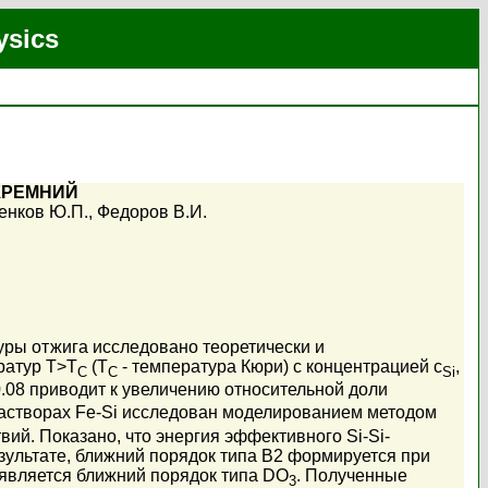
ysics
КРЕМНИЙ
енков Ю.П.
,
Федоров В.И.
уры отжига исследовано теоретически и
ратур T>T
(T
- температура Кюри) с концентрацией c
,
C
C
Si
0.08 приводит к увеличению относительной доли
астворах Fe-Si исследован моделированием методом
ий. Показано, что энергия эффективного Si-Si-
зультате, ближний порядок типа B2 формируется при
 является ближний порядок типа DO
. Полученные
3