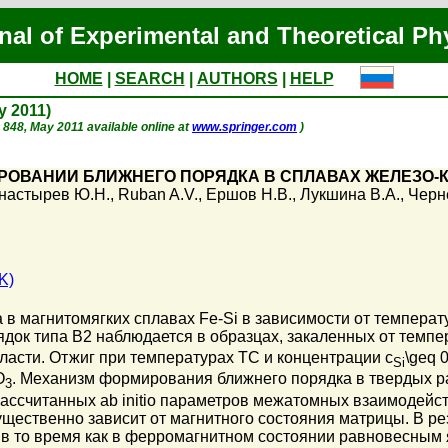
nal of Experimental and Theoretical Ph
HOME
|
SEARCH
|
AUTHORS
|
HELP
ay 2011)
p. 848, May 2011 available online at
www.springer.com
)
РОВАНИИ БЛИЖНЕГО ПОРЯДКА В СПЛАВАХ ЖЕЛЕЗО-
настырев Ю.Н.
,
Ruban A.V.
,
Ершов Н.В.
,
Лукшина В.А.
,
Черн
K)
в магнитомягких сплавах Fe-Si в зависимости от температ
док типа B2 наблюдается в образцах, закаленных от темпе
ласти. Отжиг при температурах T
C и концентрации c
\geq 
Si
O
. Механизм формирования ближнего порядка в твердых р
3
ассчитанных ab initio параметров межатомных взаимодейств
щественно зависит от магнитного состояния матрицы. В ре
, в то время как в ферромагнитном состоянии равновесным