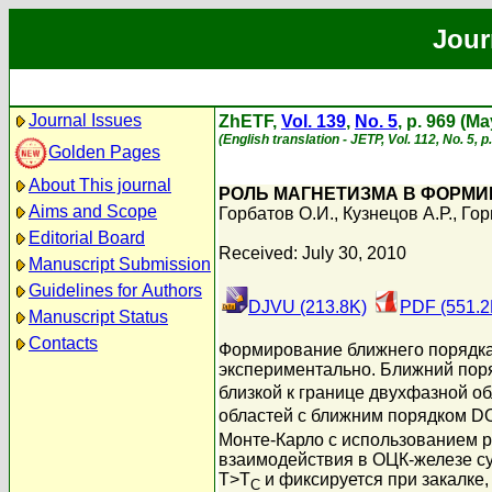
Jour
Journal Issues
ZhETF,
Vol. 139
,
No. 5
, p. 969 (M
(English translation - JETP, Vol. 112, No. 5, 
Golden Pages
About This journal
РОЛЬ МАГНЕТИЗМА В ФОРМИ
Aims and Scope
Горбатов О.И.
,
Кузнецов А.Р.
,
Гор
Editorial Board
Received: July 30, 2010
Manuscript Submission
Guidelines for Authors
DJVU (213.8K)
PDF (551.2
Manuscript Status
Contacts
Формирование ближнего порядка 
экспериментально. Ближний поря
близкой к границе двухфазной об
областей с ближним порядком D
Монте-Карло с использованием р
взаимодействия в ОЦК-железе су
T>T
и фиксируется при закалке
C