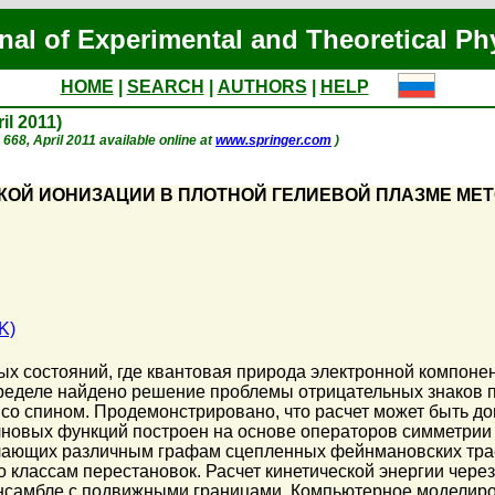
nal of Experimental and Theoretical Ph
HOME
|
SEARCH
|
AUTHORS
|
HELP
ril 2011)
. 668, April 2011 available online at
www.springer.com
)
ОЙ ИОНИЗАЦИИ В ПЛОТНОЙ ГЕЛИЕВОЙ ПЛАЗМЕ МЕ
K)
ых состояний, где квантовая природа электронной компон
пределе найдено решение проблемы отрицательных знаков 
со спином. Продемонстрировано, что расчет может быть до
новых функций построен на основе операторов симметрии
чающих различным графам сцепленных фейнмановских трае
 классам перестановок. Расчет кинетической энергии чере
ансамбле с подвижными границами. Компьютерное моделиро