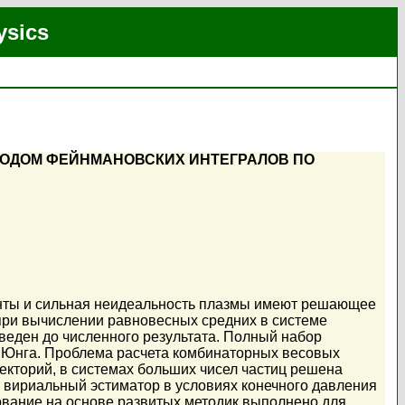
ysics
ТОДОМ ФЕЙНМАНОВСКИХ ИНТЕГРАЛОВ ПО
енты и сильная неидеальность плазмы имеют решающее
при вычислении равновесных средних в системе
веден до численного результата. Полный набор
 Юнга. Проблема расчета комбинаторных весовых
кторий, в системах больших чисел частиц решена
з вириальный эстиматор в условиях конечного давления
вание на основе развитых методик выполнено для