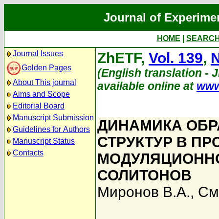
Journal of Experime
HOME
|
SEARC
Journal Issues
ZhETF,
Vol. 139
,
N
Golden Pages
(English translation - J
About This journal
available online at
www
Aims and Scope
Editorial Board
Manuscript Submission
ДИНАМИКА ОБР
Guidelines for Authors
СТРУКТУР В ПР
Manuscript Status
Contacts
МОДУЛЯЦИОНН
СОЛИТОНОВ
Миронов В.А.
,
См