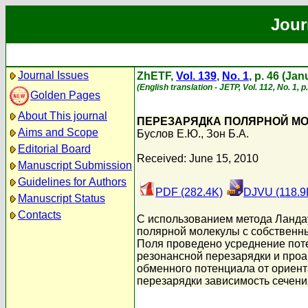
Jour
Journal Issues
ZhETF,
Vol. 139
,
No. 1
, p. 46 (Ja
(English translation - JETP, Vol. 112, No. 1, 
Golden Pages
About This journal
ПЕРЕЗАРЯДКА ПОЛЯРНОЙ МО
Aims and Scope
Буслов Е.Ю.
,
Зон Б.А.
Editorial Board
Received: June 15, 2010
Manuscript Submission
Guidelines for Authors
PDF (282.4K)
DJVU (118.9
Manuscript Status
Contacts
С использованием метода Ланда
полярной молекулы с собственн
Поля проведено усреднение пот
резонансной перезарядки и проа
обменного потенциала от ориен
перезарядки зависимость сечени