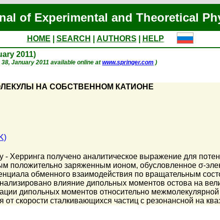
nal of Experimental and Theoretical Ph
HOME
|
SEARCH
|
AUTHORS
|
HELP
nuary 2011)
p. 38, January 2011 available online at
www.springer.com
)
ЛЕКУЛЫ НА СОБСТВЕННОМ КАТИОНЕ
K)
у - Херринга получено аналитическое выражение для поте
ым положительно заряженным ионом, обусловленное σ-элек
енциала обменного взаимодействия по вращательным сост
нализировано влияние дипольных моментов остова на велич
тации дипольных моментов относительно межмолекулярной 
я от скорости сталкивающихся частиц с резонансной на кв