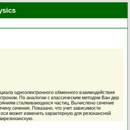
ysics
нциала одноэлектронного обменного взаимодействия
троном. По аналогии с классическим методом Ван дер
ояниям сталкивающихся частиц. Вычислено сечение
ину сечения. Показано, что учет зависимости
оси может изменить характерную для резонансной
азирезонансную.